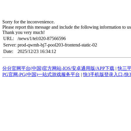
Sorry for the inconvenience.
Please report this message and include the following information to us
Thank you very much!
URL:
/news/1/tel:020-87566596
Server:
prod-qwmh-bj7-pool203-frontend-static-02
Date:
2025/12/23 16:34:12
分分官网平台(中国)官方网站-IOS/安卓通用版/APP下载
|
快三平
PG官网-PG(中国)一站式游戏服务平台
|
快3手机版登录入口-快