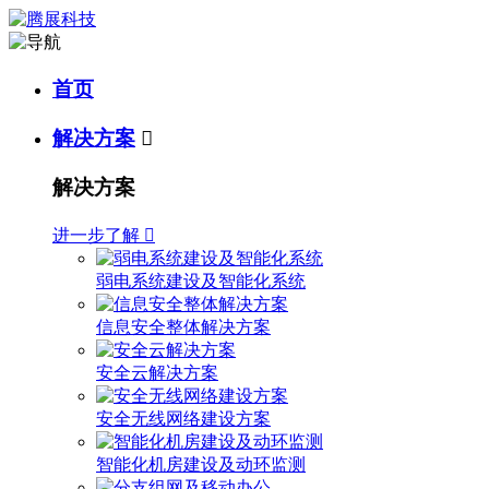
首页
解决方案

解决方案
进一步了解

弱电系统建设及智能化系统
信息安全整体解决方案
安全云解决方案
安全无线网络建设方案
智能化机房建设及动环监测