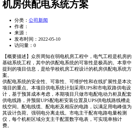
机房供配电系统方案
分类：
公司新闻
作者：
来源：
发布时间：
2022-05-10
访问量：
0
【概要描述】
众所周知在弱电机房工程中，电气工程是机房的
基础系统工程，其中的供配电系统的可靠性是极高的。本章中
提到的项目信息，是给学校机房工程设计的机房供配电系统方
案。
供配电系统的安全性、可靠性、可维护性和在线扩展性是本次
项目的重点。本项目供电系统计划采用UPS和市电双路供电设
计，基于预算成本考虑，本期项目只做市电配电动力柜及配套
供电线路，并预留UPS配电柜安装位置及UPS供电线路线槽走
线空间。配电线缆、配电柜及相应的电路，以满足用电峰值为
其设计负荷。强弱电分离走线。市电主干配有电路电量检测
仪，每个机柜区域分支主干配置数字电表，可实现单独计
费。