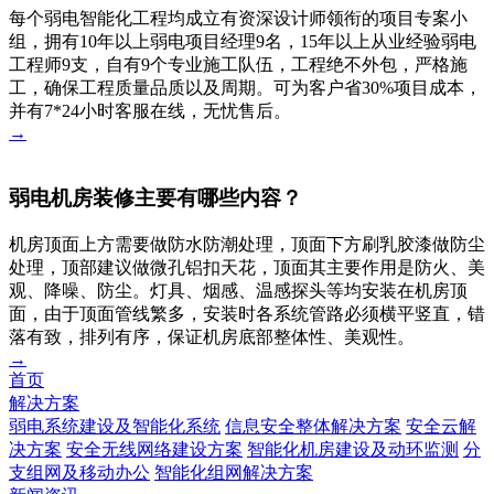
每个弱电智能化工程均成立有资深设计师领衔的项目专案小
组，拥有10年以上弱电项目经理9名，15年以上从业经验弱电
工程师9支，自有9个专业施工队伍，工程绝不外包，严格施
工，确保工程质量品质以及周期。可为客户省30%项目成本，
并有7*24小时客服在线，无忧售后。
→
弱电机房装修主要有哪些内容？
机房顶面上方需要做防水防潮处理，顶面下方刷乳胶漆做防尘
处理，顶部建议做微孔铝扣天花，顶面其主要作用是防火、美
观、降噪、防尘。灯具、烟感、温感探头等均安装在机房顶
面，由于顶面管线繁多，安装时各系统管路必须横平竖直，错
落有致，排列有序，保证机房底部整体性、美观性。
→
首页
解决方案
弱电系统建设及智能化系统
信息安全整体解决方案
安全云解
决方案
安全无线网络建设方案
智能化机房建设及动环监测
分
支组网及移动办公
智能化组网解决方案